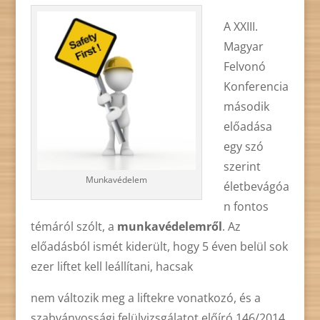
A XXIII.
Magyar
Felvonó
Konferencia
második
előadása
egy szó
szerint
Munkavédelem
életbevágóa
n fontos
témáról szólt, a
munkavédelemről
. Az
előadásból ismét kiderült, hogy 5 éven belül sok
ezer liftet kell leállítani, hacsak
nem változik meg a liftekre vonatkozó, és a
szabványossági felülvizsgálatot előíró 146/2014.