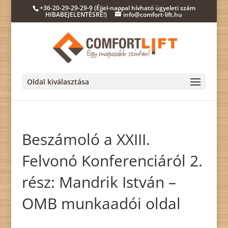
+36-20-29-29-29-9 (Éjjel-nappal hívható ügyeleti szám
HIBABEJELENTÉSRE!)
info@comfort-lift.hu
Oldal kiválasztása
Beszámoló a XXIII.
Felvonó Konferenciáról 2.
rész: Mandrik István –
OMB munkaadói oldal