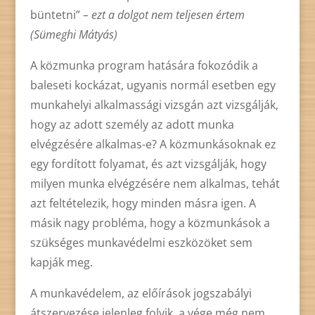
büntetni”
– ezt a dolgot nem teljesen értem
(Sümeghi Mátyás)
A közmunka program hatására fokozódik a
baleseti kockázat, ugyanis normál esetben egy
munkahelyi alkalmassági vizsgán azt vizsgálják,
hogy az adott személy az adott munka
elvégzésére alkalmas-e? A közmunkásoknak ez
egy fordított folyamat, és azt vizsgálják, hogy
milyen munka elvégzésére nem alkalmas, tehát
azt feltételezik, hogy minden másra igen. A
másik nagy probléma, hogy a közmunkások a
szükséges munkavédelmi eszközöket sem
kapják meg.
A munkavédelem, az előírások jogszabályi
átszervezése jelenleg folyik, a vége még nem