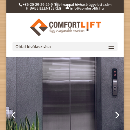
+36-20-29-29-29-9 (Éjjel-nappal hívható ügyeleti szám
HIBABEJELENTÉSRE!)
info@comfort-lift.hu
Oldal kiválasztása