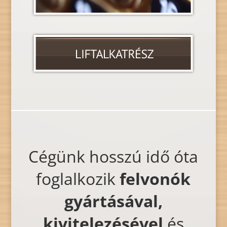
Cégünk hosszú idő óta
foglalkozik
felvonók
gyártásával,
kivitelezésével
és