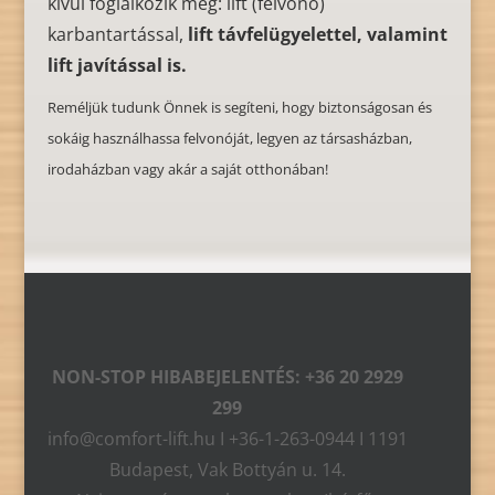
kívül foglalkozik még: lift (felvonó)
karbantartással,
lift távfelügyelettel, valamint
lift javítással is.
Reméljük tudunk Önnek is segíteni, hogy biztonságosan és
sokáig használhassa felvonóját, legyen az társasházban,
irodaházban vagy akár a saját otthonában!
NON-STOP HIBABEJELENTÉS: +36 20 2929
299
info@comfort-lift.hu I +36-1-263-0944 I 1191
Budapest, Vak Bottyán u. 14.