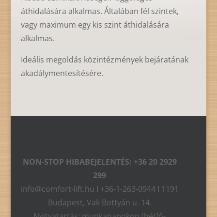
áthidalására alkalmas. Általában fél szintek,
vagy maximum egy kis szint áthidalására
alkalmas.
Ideális megoldás közintézmények bejáratának
akadálymentesítésére.
NON-STOP HIBABEJELENTÉS: +36 20 2929
299
info@comfort-lift.hu I +36-1-263-0944 I 1191
Budapest, Vak Bottyán u. 14.
Nyitvatartás: munkanapokon (hétfő-