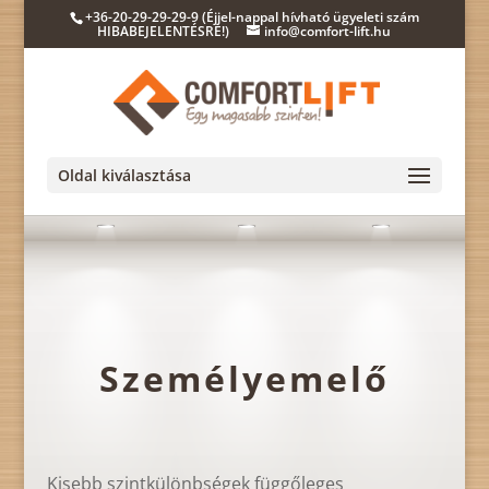
+36-20-29-29-29-9 (Éjjel-nappal hívható ügyeleti szám
HIBABEJELENTÉSRE!)
info@comfort-lift.hu
Oldal kiválasztása
Személyemelő
Kisebb szintkülönbségek függőleges