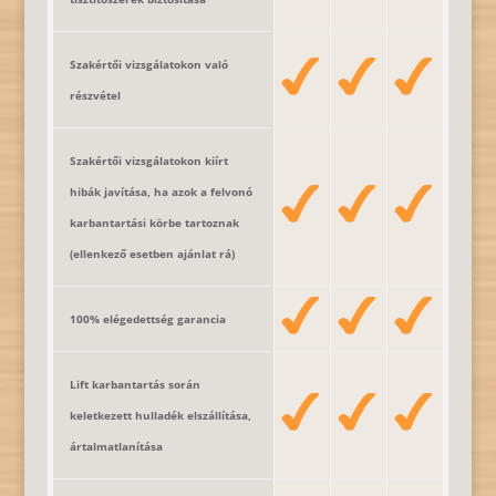
Szakértői vizsgálatokon való
részvétel
Szakértői vizsgálatokon kiírt
hibák javítása, ha azok a felvonó
karbantartási körbe tartoznak
(ellenkező esetben ajánlat rá)
100% elégedettség garancia
Lift karbantartás során
keletkezett hulladék elszállítása,
ártalmatlanítása