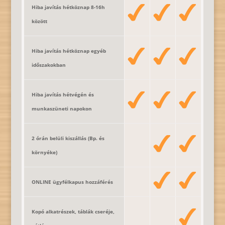
Hiba javítás hétköznap 8-16h
között
Hiba javítás hétköznap egyéb
időszakokban
Hiba javítás hétvégén és
munkaszüneti napokon
2 órán belüli kiszállás (Bp. és
környéke)
ONLINE ügyfélkapus hozzáférés
Kopó alkatrészek, táblák cseréje,