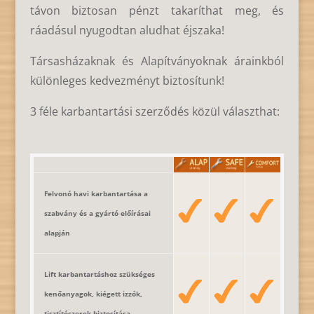
távon biztosan pénzt takaríthat meg, és
ráadásul nyugodtan aludhat éjszaka!
Társasházaknak és Alapítványoknak árainkból
különleges kedvezményt biztosítunk!
3 féle karbantartási szerződés közül választhat:
Felvonó havi karbantartása a
szabvány és a gyártó előírásai
alapján
Lift karbantartáshoz szükséges
kenőanyagok, kiégett izzók,
tisztítószerek biztosítása