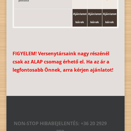
pótlása
Ajánlatot
Ajánlatot
Ajánlatot
kérek
kérek
kérek
FIGYELEM! Versenytársaink nagy részénél
csak az ALAP csomag érhető el. Ha az ár a
legfontosabb Önnek, arra kérjen ajánlatot!
NON-STOP HIBABEJELENTÉS: +36 20 2929