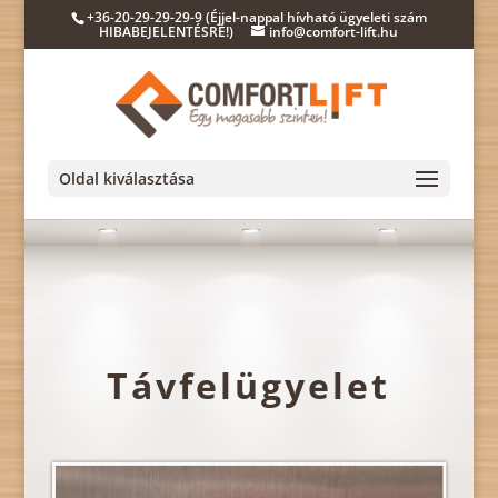
+36-20-29-29-29-9 (Éjjel-nappal hívható ügyeleti szám
HIBABEJELENTÉSRE!)
info@comfort-lift.hu
Oldal kiválasztása
Távfelügyelet