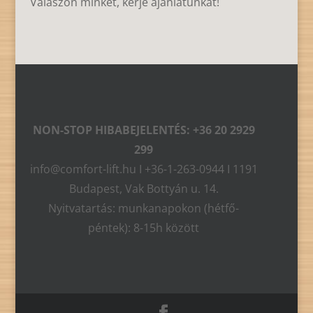
Válaszon minket, kérje ajánlatunkat!
NON-STOP HIBABEJELENTÉS: +36 20 2929
299
info@comfort-lift.hu I +36-1-263-0944 I 1191
Budapest, Vak Bottyán u. 14.
Nyitvatartás: munkanapokon (hétfő-
péntek): 8-15h között